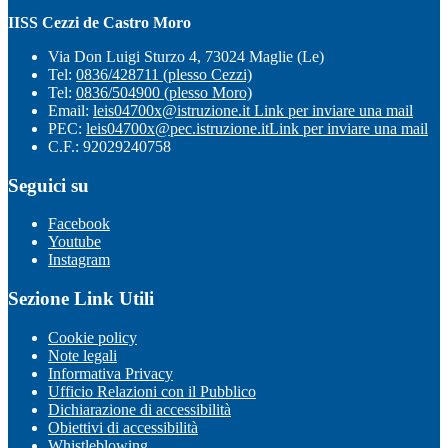
IISS Cezzi de Castro Moro
Via Don Luigi Sturzo 4, 73024 Maglie (Le)
Tel:
0836/428711 (plesso Cezzi)
Tel:
0836/504900 (plesso Moro)
Email:
leis04700x@istruzione.it
Link per inviare una mail
PEC:
leis04700x@pec.istruzione.it
Link per inviare una mail
C.F.: 92029240758
Seguici su
Facebook
Youtube
Instagram
Sezione Link Utili
Cookie policy
Note legali
Informativa Privacy
Ufficio Relazioni con il Pubblico
Dichiarazione di accessibilità
Obiettivi di accessibilità
Whistleblowing