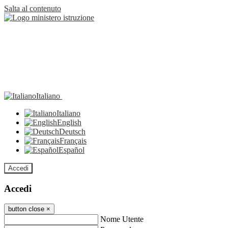
Salta al contenuto
Italiano
Italiano
English
Deutsch
Français
Español
Accedi
Accedi
button close
×
Nome Utente