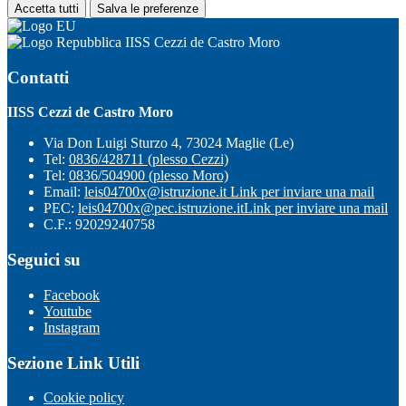
Accetta tutti
Salva le preferenze
IISS Cezzi de Castro Moro
Contatti
IISS Cezzi de Castro Moro
Via Don Luigi Sturzo 4, 73024 Maglie (Le)
Tel:
0836/428711 (plesso Cezzi)
Tel:
0836/504900 (plesso Moro)
Email:
leis04700x@istruzione.it
Link per inviare una mail
PEC:
leis04700x@pec.istruzione.it
Link per inviare una mail
C.F.: 92029240758
Seguici su
Facebook
Youtube
Instagram
Sezione Link Utili
Cookie policy