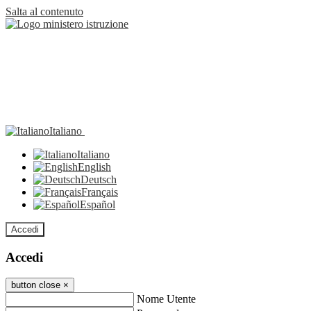
Salta al contenuto
Italiano
Italiano
English
Deutsch
Français
Español
Accedi
Accedi
button close
×
Nome Utente