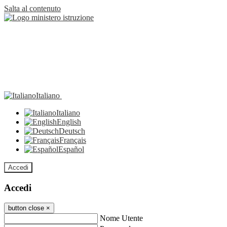
Salta al contenuto
Italiano
Italiano
English
Deutsch
Français
Español
Accedi
Accedi
button close
×
Nome Utente