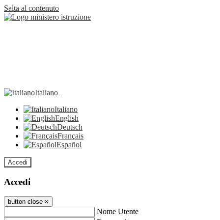
Salta al contenuto
Italiano
Italiano
English
Deutsch
Français
Español
Accedi
Accedi
button close
×
Nome Utente