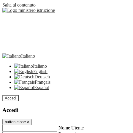
Salta al contenuto
Italiano
Italiano
English
Deutsch
Français
Español
Accedi
Accedi
button close
×
Nome Utente