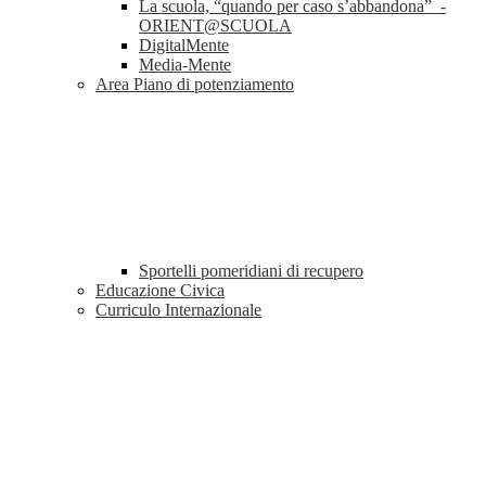
La scuola, “quando per caso s’abbandona” -
ORIENT@SCUOLA
DigitalMente
Media-Mente
Area Piano di potenziamento
Sportelli pomeridiani di recupero
Educazione Civica
Curriculo Internazionale