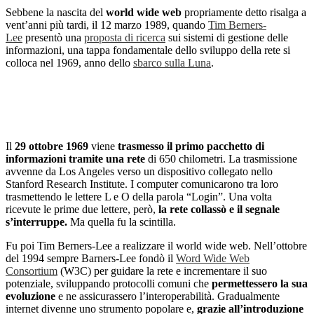
Sebbene la nascita del
world wide web
propriamente detto risalga a
vent’anni più tardi, il 12 marzo 1989, quando
Tim Berners-
Lee
presentò una
proposta di ricerca
sui sistemi di gestione delle
informazioni, una tappa fondamentale dello sviluppo della rete si
colloca nel 1969, anno dello
sbarco sulla Luna
.
Il
29 ottobre 1969
viene
trasmesso il primo pacchetto di
informazioni tramite una rete
di 650 chilometri. La trasmissione
avvenne da Los Angeles verso un dispositivo collegato nello
Stanford Research Institute. I computer comunicarono tra loro
trasmettendo le lettere L e O della parola “Login”. Una volta
ricevute le prime due lettere, però,
la rete collassò e il segnale
s’interruppe.
Ma quella fu la scintilla.
Fu poi Tim Berners-Lee a realizzare il world wide web. Nell’ottobre
del 1994 sempre Barners-Lee fondò il
Word Wide Web
Consortium
(W3C) per guidare la rete e incrementare il suo
potenziale, sviluppando protocolli comuni che
permettessero la sua
evoluzione
e ne assicurassero l’interoperabilità. Gradualmente
internet divenne uno strumento popolare e,
grazie all’introduzione