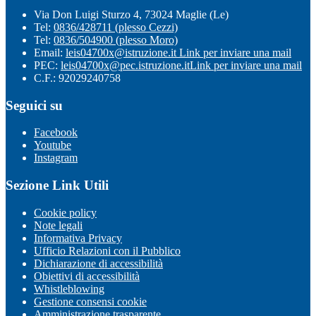
Via Don Luigi Sturzo 4, 73024 Maglie (Le)
Tel:
0836/428711 (plesso Cezzi)
Tel:
0836/504900 (plesso Moro)
Email:
leis04700x@istruzione.it
Link per inviare una mail
PEC:
leis04700x@pec.istruzione.it
Link per inviare una mail
C.F.: 92029240758
Seguici su
Facebook
Youtube
Instagram
Sezione Link Utili
Cookie policy
Note legali
Informativa Privacy
Ufficio Relazioni con il Pubblico
Dichiarazione di accessibilità
Obiettivi di accessibilità
Whistleblowing
Gestione consensi cookie
Amministrazione trasparente