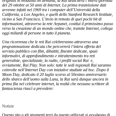
originali in modalità on demand, la Rai dedicherà l’intera giornata
del 29 ottobre ai 50 anni di Internet. La prima trasmissione dati
avvenne infatti nel 1969 tra i computer dell’Università della
California, a Los Angeles, e quelli dello Stanford Research Institute,
vicino a San Francisco. L’invio in remoto di quei pochi bit di
informazioni, attraverso la rete Arpanet, costituì il primissimo passo
verso la creazione di un mondo online che, tramite Internet, collega
oggi miliardi di persone in tutto il pianeta.
Una ricorrenza che le reti Rai celebreranno attraverso una
programmazione dedicata che percorrerà l’intera offerta del
servizio pubblico con film, dibattiti, finestre dedicate, spazi
informativi, di approfondimento e intrattenimento tra reti
generaliste, specializzate, la radio, i profili social Rai e,
ovviamente, Rai Play. Non solo: tutte le sedi regionali Rai saranno
coinvolte nell’Internet Day con iniziative studiate ad hoc. Dopo il
Moon Day, dedicato il 20 luglio scorso al 50esimo anniversario
dello sbarco dell’uomo sulla Luna, la Rai sarà dunque ancora in
prima fila nel celebrare internet, la realtà che nessuno scrittore di
fantascienza riuscì a prevedere:
Notizie
Questo sito o gli strumenti terzi da questo utilizzati si avvalgono di