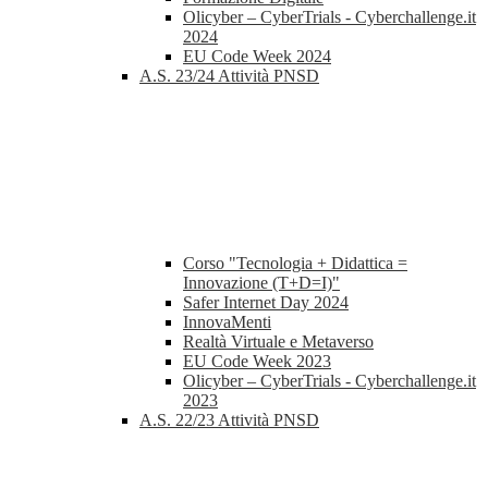
Olicyber – CyberTrials - Cyberchallenge.it
2024
EU Code Week 2024
A.S. 23/24 Attività PNSD
Corso "Tecnologia + Didattica =
Innovazione (T+D=I)"
Safer Internet Day 2024
InnovaMenti
Realtà Virtuale e Metaverso
EU Code Week 2023
Olicyber – CyberTrials - Cyberchallenge.it
2023
A.S. 22/23 Attività PNSD