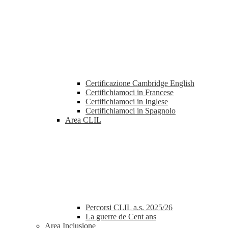
Certificazione Cambridge English
Certifichiamoci in Francese
Certifichiamoci in Inglese
Certifichiamoci in Spagnolo
Area CLIL
Percorsi CLIL a.s. 2025/26
La guerre de Cent ans
Area Inclusione