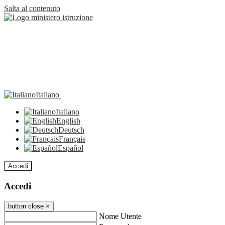
Salta al contenuto
Italiano
Italiano
English
Deutsch
Français
Español
Accedi
Accedi
button close
×
Nome Utente