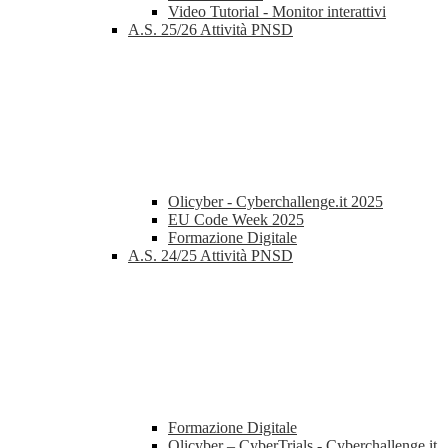
Video Tutorial - Monitor interattivi
A.S. 25/26 Attività PNSD
Olicyber - Cyberchallenge.it 2025
EU Code Week 2025
Formazione Digitale
A.S. 24/25 Attività PNSD
Formazione Digitale
Olicyber – CyberTrials - Cyberchallenge.it