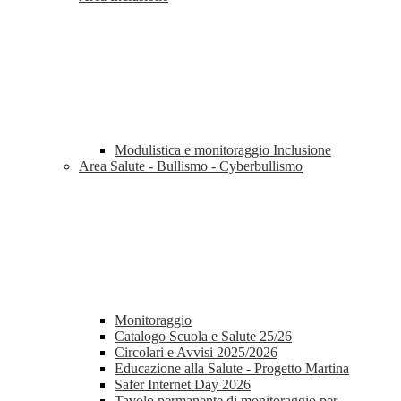
Modulistica e monitoraggio Inclusione
Area Salute - Bullismo - Cyberbullismo
Monitoraggio
Catalogo Scuola e Salute 25/26
Circolari e Avvisi 2025/2026
Educazione alla Salute - Progetto Martina
Safer Internet Day 2026
Tavolo permanente di monitoraggio per