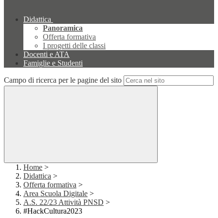
Didattica
Panoramica
Offerta formativa
I progetti delle classi
Docenti e ATA
Famiglie e Studenti
Campo di ricerca per le pagine del sito
Home
>
Didattica
>
Offerta formativa
>
Area Scuola Digitale
>
A.S. 22/23 Attività PNSD
>
#HackCultura2023