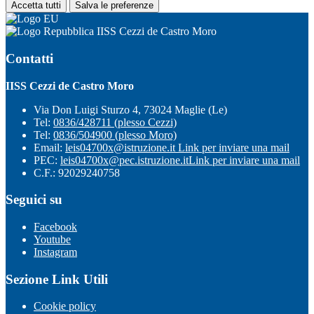
Accetta tutti
Salva le preferenze
IISS Cezzi de Castro Moro
Contatti
IISS Cezzi de Castro Moro
Via Don Luigi Sturzo 4, 73024 Maglie (Le)
Tel:
0836/428711 (plesso Cezzi)
Tel:
0836/504900 (plesso Moro)
Email:
leis04700x@istruzione.it
Link per inviare una mail
PEC:
leis04700x@pec.istruzione.it
Link per inviare una mail
C.F.: 92029240758
Seguici su
Facebook
Youtube
Instagram
Sezione Link Utili
Cookie policy