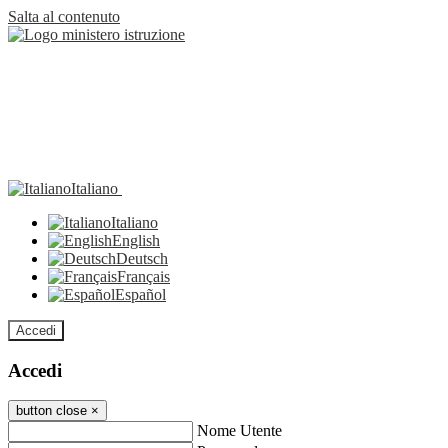
Salta al contenuto
Italiano
Italiano
English
Deutsch
Français
Español
Accedi
Accedi
button close
×
Nome Utente