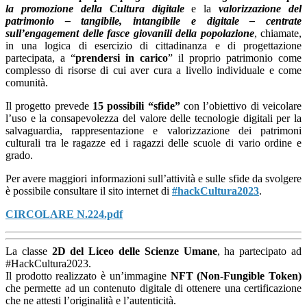
la promozione della Cultura digitale
e la
valorizzazione del
patrimonio – tangibile, intangibile e digitale – centrate
sull’engagement delle fasce giovanili della popolazione
, chiamate,
in una logica di esercizio di cittadinanza e di progettazione
partecipata, a “
prendersi in carico
” il proprio patrimonio come
complesso di risorse di cui aver cura a livello individuale e come
comunità.
Il progetto prevede
15 possibili “sfide”
con l’obiettivo di veicolare
l’uso e la consapevolezza del valore delle tecnologie digitali per la
salvaguardia, rappresentazione e valorizzazione dei patrimoni
culturali tra le ragazze ed i ragazzi delle scuole di vario ordine e
grado.
Per avere maggiori informazioni sull’attività e sulle sfide da svolgere
è possibile consultare il sito internet di
#hackCultura2023
.
CIRCOLARE N.224.pdf
La classe
2D del Liceo delle Scienze Umane
, ha partecipato ad
#HackCultura2023
.
Il prodotto realizzato è un’immagine
NFT (Non-Fungible Token)
che permette ad un contenuto digitale di ottenere una certificazione
che ne
attesti l’originalità e l’autenticità.