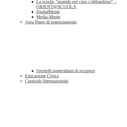
La scuola, “quando per caso s’abbandona” -
ORIENT@SCUOLA
DigitalMente
Media-Mente
Area Piano di potenziamento
Sportelli pomeridiani di recupero
Educazione Civica
Curriculo Internazionale