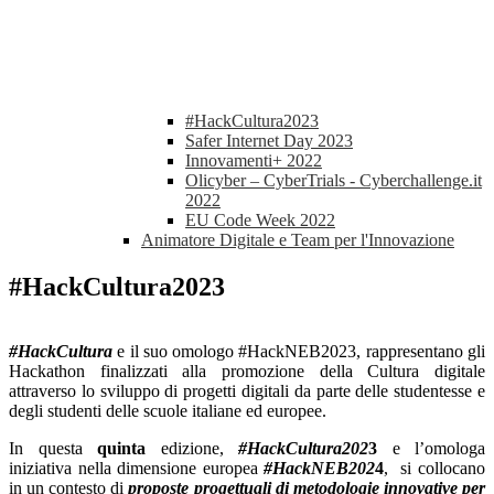
#HackCultura2023
Safer Internet Day 2023
Innovamenti+ 2022
Olicyber – CyberTrials - Cyberchallenge.it
2022
EU Code Week 2022
Animatore Digitale e Team per l'Innovazione
#HackCultura2023
#HackCultura
e il suo omologo #HackNEB2023, rappresentano gli
Hackathon finalizzati alla promozione della Cultura digitale
attraverso lo sviluppo di progetti digitali da parte delle studentesse e
degli studenti delle scuole italiane ed europee.
In questa
quinta
edizione,
#HackCultura202
3
e l’omologa
iniziativa nella dimensione europea
#HackNEB202
4
, si collocano
in un contesto di
proposte progettuali di metodologie innovative per