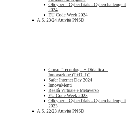
Olicyber – CyberTrials - Cyberchallenge.it
2024
EU Code Week 2024
A.S. 23/24 Attività PNSD
Corso "Tecnologia + Didattica =
Innovazione (T+D=I)"
Safer Internet Day 2024
InnovaMenti
Realtà Virtuale e Metaverso
EU Code Week 2023
Olicyber – CyberTrials - Cyberchallenge.it
2023
A.S. 22/23 Attività PNSD