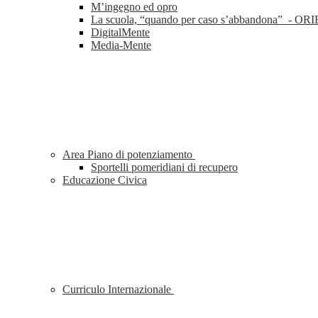
M’ingegno ed opro
La scuola, “quando per caso s’abbandona” 
DigitalMente
Media-Mente
Area Piano di potenziamento
Sportelli pomeridiani di recupero
Educazione Civica
Curriculo Internazionale