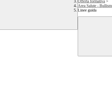
Offerta formativa
>
Area Salute - Bullis
Linee guida