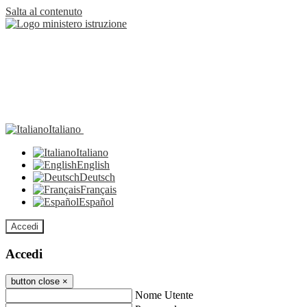
Salta al contenuto
Italiano
Italiano
English
Deutsch
Français
Español
Accedi
Accedi
button close
×
Nome Utente