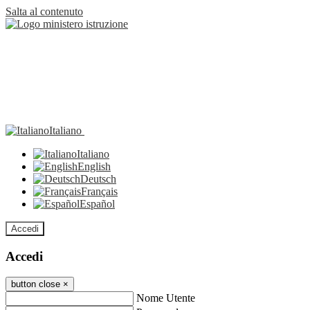
Salta al contenuto
Italiano
Italiano
English
Deutsch
Français
Español
Accedi
Accedi
button close
×
Nome Utente