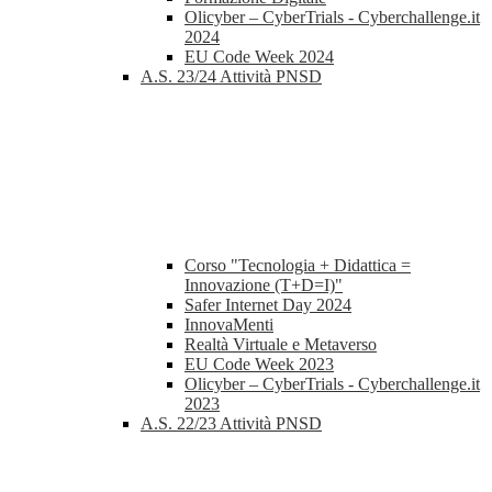
Olicyber – CyberTrials - Cyberchallenge.it
2024
EU Code Week 2024
A.S. 23/24 Attività PNSD
Corso "Tecnologia + Didattica =
Innovazione (T+D=I)"
Safer Internet Day 2024
InnovaMenti
Realtà Virtuale e Metaverso
EU Code Week 2023
Olicyber – CyberTrials - Cyberchallenge.it
2023
A.S. 22/23 Attività PNSD