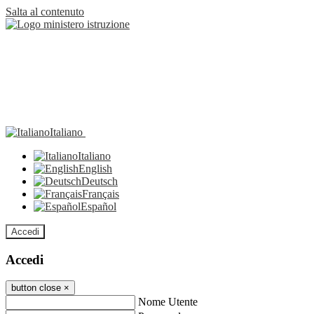
Salta al contenuto
Italiano
Italiano
English
Deutsch
Français
Español
Accedi
Accedi
button close
×
Nome Utente