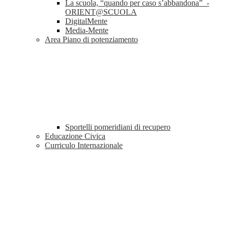
La scuola, “quando per caso s’abbandona” -
ORIENT@SCUOLA
DigitalMente
Media-Mente
Area Piano di potenziamento
Sportelli pomeridiani di recupero
Educazione Civica
Curriculo Internazionale