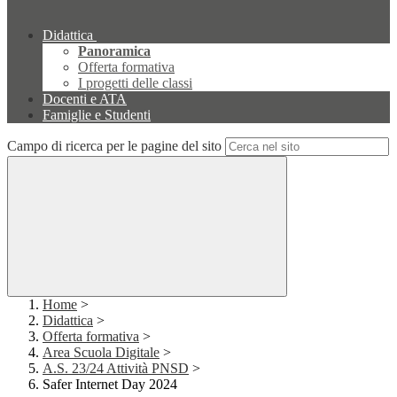
Didattica
Panoramica
Offerta formativa
I progetti delle classi
Docenti e ATA
Famiglie e Studenti
Campo di ricerca per le pagine del sito
Home
>
Didattica
>
Offerta formativa
>
Area Scuola Digitale
>
A.S. 23/24 Attività PNSD
>
Safer Internet Day 2024