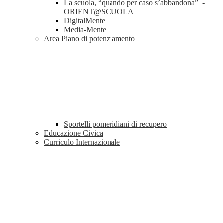
La scuola, “quando per caso s’abbandona” -
ORIENT@SCUOLA
DigitalMente
Media-Mente
Area Piano di potenziamento
Sportelli pomeridiani di recupero
Educazione Civica
Curriculo Internazionale