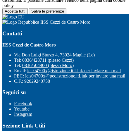
disabilitati. È possibile consultare l'elenco nella pagina della cookie
policy.
Accetta tutti
Salva le preferenze
IISS Cezzi de Castro Moro
Contatti
IISS Cezzi de Castro Moro
Via Don Luigi Sturzo 4, 73024 Maglie (Le)
Tel:
0836/428711 (plesso Cezzi)
Tel:
0836/504900 (plesso Moro)
Email:
leis04700x@istruzione.it
Link per inviare una mail
PEC:
leis04700x@pec.istruzione.it
Link per inviare una mail
C.F.: 92029240758
Seguici su
Facebook
Youtube
Instagram
Sezione Link Utili