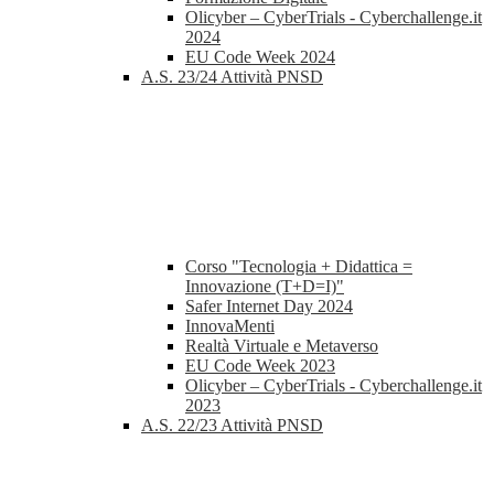
Olicyber – CyberTrials - Cyberchallenge.it
2024
EU Code Week 2024
A.S. 23/24 Attività PNSD
Corso "Tecnologia + Didattica =
Innovazione (T+D=I)"
Safer Internet Day 2024
InnovaMenti
Realtà Virtuale e Metaverso
EU Code Week 2023
Olicyber – CyberTrials - Cyberchallenge.it
2023
A.S. 22/23 Attività PNSD