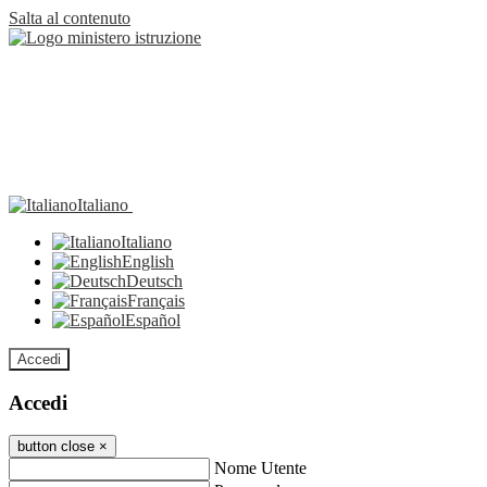
Salta al contenuto
Italiano
Italiano
English
Deutsch
Français
Español
Accedi
Accedi
button close
×
Nome Utente