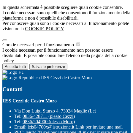
In questa schermata è possibile scegliere quali cookie consentire.
I cookie necessari sono quelli che consentono il funzionamento della
piattaforma e non è possibile disabilitarli.
Per conoscere quali sono i cookie necessari al funzionamento potete
visionare la
COOKIE POLICY
.
Cookie necessari per il funzionamento
I cookie necessari per il funzionamento non possono essere
disabilitati. È possibile consultare l'elenco nella pagina della cookie
policy.
Accetta tutti
Salva le preferenze
IISS Cezzi de Castro Moro
Contatti
IISS Cezzi de Castro Moro
Via Don Luigi Sturzo 4, 73024 Maglie (Le)
Tel:
0836/428711 (plesso Cezzi)
Tel:
0836/504900 (plesso Moro)
Email:
leis04700x@istruzione.it
Link per inviare una mail
PEC:
leis04700x@pec.istruzione.it
Link per inviare una mail