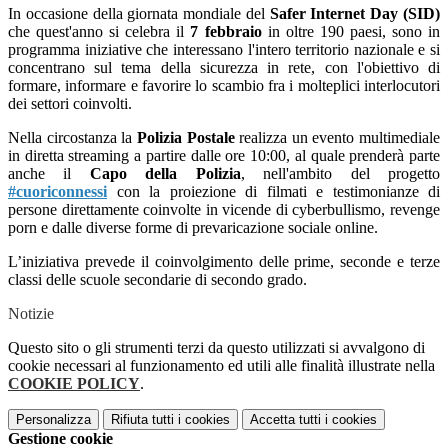
In occasione della giornata mondiale del
Safer Internet Day (SID)
che quest'anno si celebra il
7 febbraio
in oltre 190 paesi, sono in
programma iniziative che interessano l'intero territorio nazionale e si
concentrano sul tema della sicurezza in rete, con l'obiettivo di
formare, informare e favorire lo scambio fra i molteplici interlocutori
dei settori coinvolti.
Nella circostanza la
Polizia Postale
realizza un evento multimediale
in diretta streaming a partire dalle ore 10:00, al quale prenderà parte
anche il
Capo della Polizia
, nell'ambito del progetto
#cuoriconnessi
con la proiezione di filmati e testimonianze di
persone direttamente coinvolte in vicende di cyberbullismo, revenge
porn e dalle diverse forme di prevaricazione sociale online.
L’iniziativa prevede il coinvolgimento delle prime, seconde e terze
classi delle scuole secondarie di secondo grado.
Notizie
Questo sito o gli strumenti terzi da questo utilizzati si avvalgono di
cookie necessari al funzionamento ed utili alle finalità illustrate nella
COOKIE POLICY
.
Personalizza
Rifiuta tutti
i cookies
Accetta tutti
i cookies
Gestione cookie