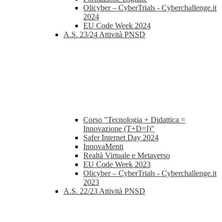
Olicyber – CyberTrials - Cyberchallenge.it
2024
EU Code Week 2024
A.S. 23/24 Attività PNSD
Corso "Tecnologia + Didattica =
Innovazione (T+D=I)"
Safer Internet Day 2024
InnovaMenti
Realtà Virtuale e Metaverso
EU Code Week 2023
Olicyber – CyberTrials - Cyberchallenge.it
2023
A.S. 22/23 Attività PNSD