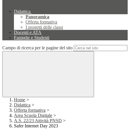
Didattica
Panoramica
Offerta formativa
I progetti delle classi
Docenti e ATA
Famiglie e Studenti
Campo di ricerca per le pagine del sito
Home
>
Didattica
>
Offerta formativa
>
Area Scuola Digitale
>
A.S. 22/23 Attività PNSD
>
Safer Internet Day 2023