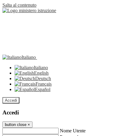
Salta al contenuto
Italiano
Italiano
English
Deutsch
Français
Español
Accedi
Accedi
button close
×
Nome Utente