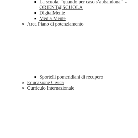
La scuola, “quando per caso s’abbandona” -
ORIENT@SCUOLA
DigitalMente
Media-Mente
Area Piano di potenziamento
Sportelli pomeridiani di recupero
Educazione Civica
Curriculo Internazionale