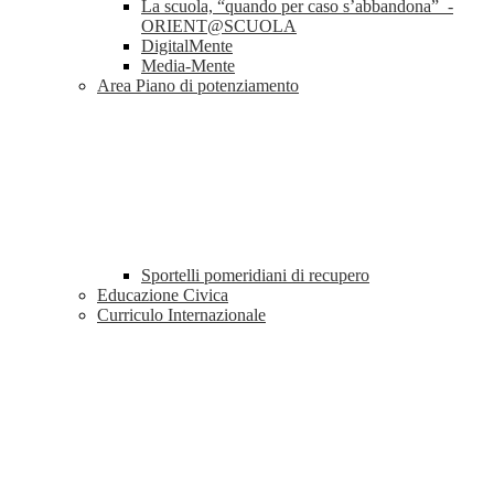
La scuola, “quando per caso s’abbandona” -
ORIENT@SCUOLA
DigitalMente
Media-Mente
Area Piano di potenziamento
Sportelli pomeridiani di recupero
Educazione Civica
Curriculo Internazionale