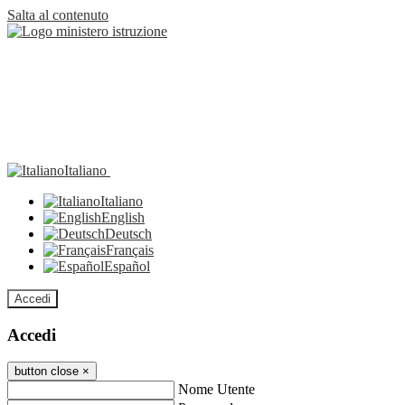
Salta al contenuto
Italiano
Italiano
English
Deutsch
Français
Español
Accedi
Accedi
button close
×
Nome Utente