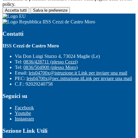
policy.
Accetta tutti
Salva le preferenze
IISS Cezzi de Castro Moro
Contatti
IISS Cezzi de Castro Moro
Via Don Luigi Sturzo 4, 73024 Maglie (Le)
Tel:
0836/428711 (plesso Cezzi)
Tel:
0836/504900 (plesso Moro)
Email:
leis04700x@istruzione.it
Link per inviare una mail
PEC:
leis04700x@pec.istruzione.it
Link per inviare una mail
C.F.: 92029240758
Seguici su
Facebook
Youtube
Instagram
Sezione Link Utili