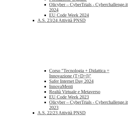
Olicyber – CyberTrials - Cyberchallenge.it
2024
EU Code Week 2024
A.S. 23/24 Attività PNSD
Corso "Tecnologia + Didattica =
Innovazione (T+D=I)"
Safer Internet Day 2024
InnovaMenti
Realtà Virtuale e Metaverso
EU Code Week 2023
Olicyber – CyberTrials - Cyberchallenge.it
2023
A.S. 22/23 Attività PNSD