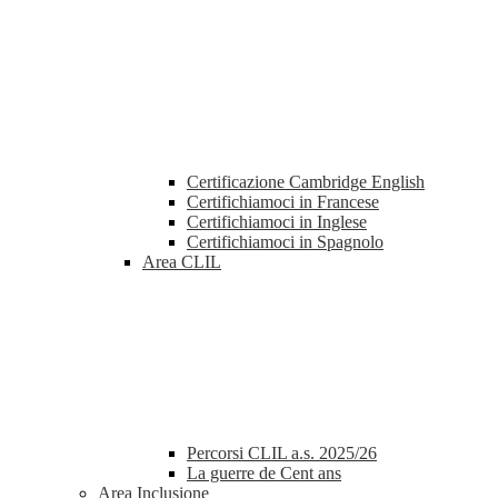
Certificazione Cambridge English
Certifichiamoci in Francese
Certifichiamoci in Inglese
Certifichiamoci in Spagnolo
Area CLIL
Percorsi CLIL a.s. 2025/26
La guerre de Cent ans
Area Inclusione