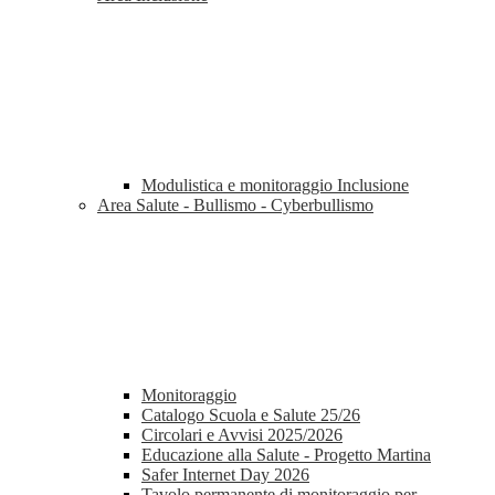
Modulistica e monitoraggio Inclusione
Area Salute - Bullismo - Cyberbullismo
Monitoraggio
Catalogo Scuola e Salute 25/26
Circolari e Avvisi 2025/2026
Educazione alla Salute - Progetto Martina
Safer Internet Day 2026
Tavolo permanente di monitoraggio per