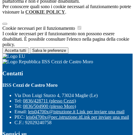
piattaforma e non è possibile disabilitarli.
Per conoscere quali sono i cookie necessari al funzionamento potete
visionare la
COOKIE POLICY
.
Cookie necessari per il funzionamento
I cookie necessari per il funzionamento non possono essere
disabilitati. È possibile consultare l'elenco nella pagina della cookie
policy.
Accetta tutti
Salva le preferenze
IISS Cezzi de Castro Moro
Contatti
IISS Cezzi de Castro Moro
Via Don Luigi Sturzo 4, 73024 Maglie (Le)
Tel:
0836/428711 (plesso Cezzi)
Tel:
0836/504900 (plesso Moro)
Email:
leis04700x@istruzione.it
Link per inviare una mail
PEC:
leis04700x@pec.istruzione.it
Link per inviare una mail
C.F.: 92029240758
Seguici su