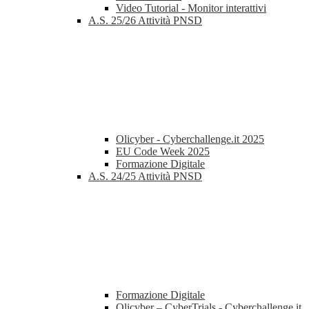
Video Tutorial - Monitor interattivi
A.S. 25/26 Attività PNSD
Olicyber - Cyberchallenge.it 2025
EU Code Week 2025
Formazione Digitale
A.S. 24/25 Attività PNSD
Formazione Digitale
Olicyber – CyberTrials - Cyberchallenge.it