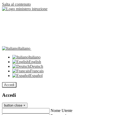
Salta al contenuto
Italiano
Italiano
English
Deutsch
Français
Español
Accedi
Accedi
button close
×
Nome Utente