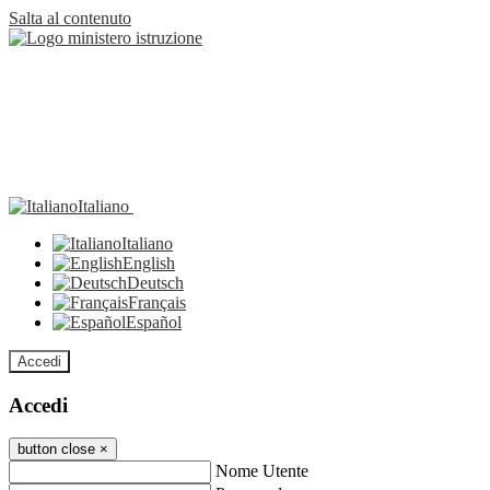
Salta al contenuto
Italiano
Italiano
English
Deutsch
Français
Español
Accedi
Accedi
button close
×
Nome Utente