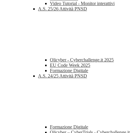
Video Tutorial - Monitor interattivi
A.S. 25/26 Attività PNSD
Olicyber - Cyberchallenge.it 2025
EU Code Week 2025
Formazione Digitale
A.S. 24/25 Attività PNSD
Formazione Digitale
Olicyber – CyberTrials - Cyberchallenge.it