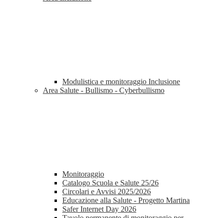
Modulistica e monitoraggio Inclusione
Area Salute - Bullismo - Cyberbullismo
Monitoraggio
Catalogo Scuola e Salute 25/26
Circolari e Avvisi 2025/2026
Educazione alla Salute - Progetto Martina
Safer Internet Day 2026
Tavolo permanente di monitoraggio per