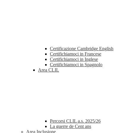
Certificazione Cambridge English
Certifichiamoci in Francese
Certifichiamoci in Inglese
Certifichiamoci in Spagnolo
Area CLIL
Percorsi CLIL a.s. 2025/26
La guerre de Cent ans
Area Inclusione