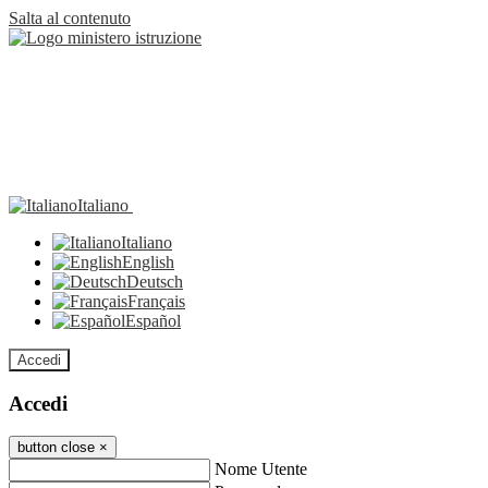
Salta al contenuto
Italiano
Italiano
English
Deutsch
Français
Español
Accedi
Accedi
button close
×
Nome Utente