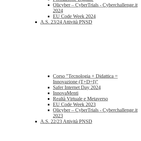
Olicyber – CyberTrials - Cyberchallenge.it
2024
EU Code Week 2024
A.S. 23/24 Attività PNSD
Corso "Tecnologia + Didattica =
Innovazione (T+D=I)"
Safer Internet Day 2024
InnovaMenti
Realtà Virtuale e Metaverso
EU Code Week 2023
Olicyber – CyberTrials - Cyberchallenge.it
2023
A.S. 22/23 Attività PNSD