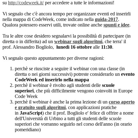
su
http://codeweek.it/
per accedere a tutte le informazioni!
Vi segnalo che c'è ancora tempo per organizzare eventi ed inserirli
nella mappa di CodeWeek, come indicato nella
guida-2017
.
Qualora potessero esservi utili, trovate online anche
spunti e idee
.
Tra le altre cose desidero segnalarvi la possibilità di partecipare (in
diretta o in differita) ad un
webinar sugli algoritmi
, che terra' il
prof. Alessandro Bogliolo,
lunedì 16 ottobre
alle
11:30
.
Vi segnalo questo appuntamento per diverse ragioni:
perchè se riusciste a seguire il webinar con una classe (in
diretta o nei giorni successivi) potreste considerarlo un
evento
CodeWeek ed inserirlo nella mappa
perchè il webinar è rivolto agli studenti delle
scuole
superiori
, che più difficilmente vengono coinvolti in Europe
Code Week
perchè il webinar è anche la prima lezione di un
corso aperto
e gratuito sugli algoritmi
, con applicazioni pratiche
in
JavaScript
) che il prof. Bogliolo e' felice di offrire a nome
dell'Università di Urbino a tutti gli studenti delle scuole
superiori che vorranno seguirlo nel corso dell'anno (in orario
pomeridiano)