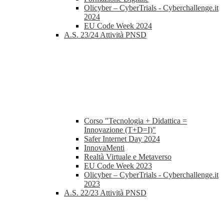
Olicyber – CyberTrials - Cyberchallenge.it
2024
EU Code Week 2024
A.S. 23/24 Attività PNSD
Corso "Tecnologia + Didattica =
Innovazione (T+D=I)"
Safer Internet Day 2024
InnovaMenti
Realtà Virtuale e Metaverso
EU Code Week 2023
Olicyber – CyberTrials - Cyberchallenge.it
2023
A.S. 22/23 Attività PNSD