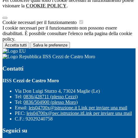
Per conoscere quali sono i cookie necessari al funzionamento potete
visionare la
COOKIE POLICY
.
Cookie necessari per il funzionamento
I cookie necessari per il funzionamento non possono essere
disabilitati. È possibile consultare l'elenco nella pagina della cookie
policy.
Accetta tutti
Salva le preferenze
IISS Cezzi de Castro Moro
Contatti
IISS Cezzi de Castro Moro
Via Don Luigi Sturzo 4, 73024 Maglie (Le)
Tel:
0836/428711 (plesso Cezzi)
Tel:
0836/504900 (plesso Moro)
Email:
leis04700x@istruzione.it
Link per inviare una mail
PEC:
leis04700x@pec.istruzione.it
Link per inviare una mail
C.F.: 92029240758
Seguici su