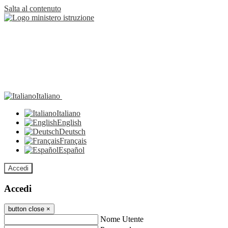
Salta al contenuto
Italiano
Italiano
English
Deutsch
Français
Español
Accedi
Accedi
button close
×
Nome Utente