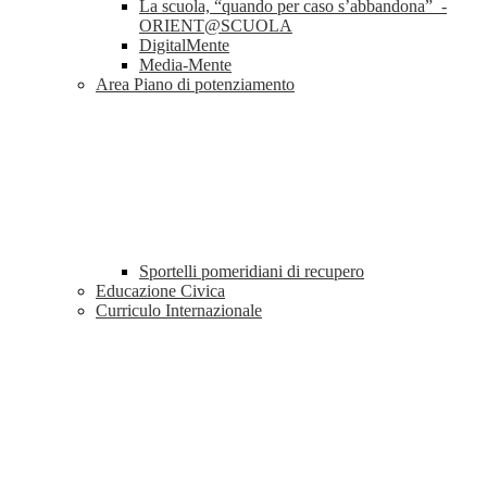
La scuola, “quando per caso s’abbandona” -
ORIENT@SCUOLA
DigitalMente
Media-Mente
Area Piano di potenziamento
Sportelli pomeridiani di recupero
Educazione Civica
Curriculo Internazionale