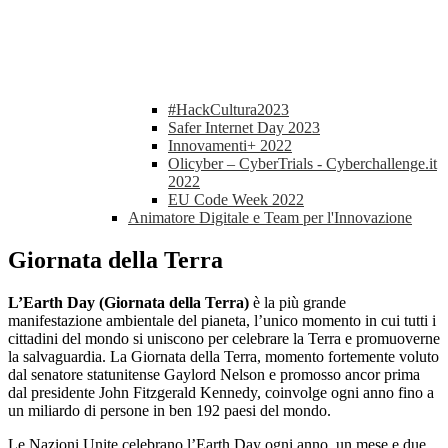
#HackCultura2023
Safer Internet Day 2023
Innovamenti+ 2022
Olicyber – CyberTrials - Cyberchallenge.it
2022
EU Code Week 2022
Animatore Digitale e Team per l'Innovazione
Giornata della Terra
L’Earth Day (Giornata della Terra)
è la più grande
manifestazione ambientale del pianeta, l’unico momento in cui tutti i
cittadini del mondo si uniscono per celebrare la Terra e promuoverne
la salvaguardia. La Giornata della Terra, momento fortemente voluto
dal senatore statunitense Gaylord Nelson e promosso ancor prima
dal presidente John Fitzgerald Kennedy, coinvolge ogni anno fino a
un miliardo di persone in ben 192 paesi del mondo.
Le Nazioni Unite celebrano l’Earth Day ogni anno, un mese e due