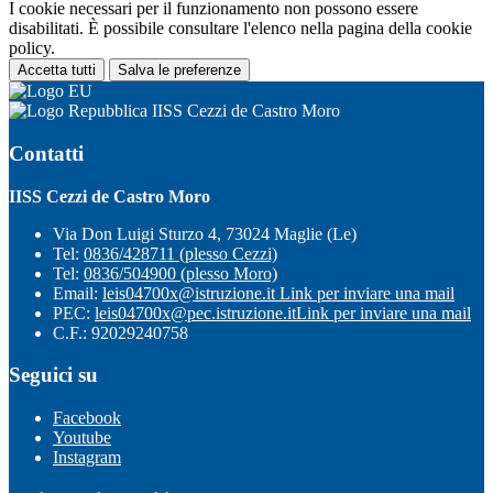
I cookie necessari per il funzionamento non possono essere
disabilitati. È possibile consultare l'elenco nella pagina della cookie
policy.
Accetta tutti
Salva le preferenze
IISS Cezzi de Castro Moro
Contatti
IISS Cezzi de Castro Moro
Via Don Luigi Sturzo 4, 73024 Maglie (Le)
Tel:
0836/428711 (plesso Cezzi)
Tel:
0836/504900 (plesso Moro)
Email:
leis04700x@istruzione.it
Link per inviare una mail
PEC:
leis04700x@pec.istruzione.it
Link per inviare una mail
C.F.: 92029240758
Seguici su
Facebook
Youtube
Instagram