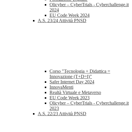
Olicyber – CyberTrials - Cyberchallenge.it
2024
EU Code Week 2024
A.S. 23/24 Attività PNSD
Corso "Tecnologia + Didattica =
Innovazione (T+D=I)"
Safer Internet Day 2024
InnovaMenti
Realtà Virtuale e Metaverso
EU Code Week 2023
Olicyber – CyberTrials - Cyberchallenge.it
2023
A.S. 22/23 Attività PNSD