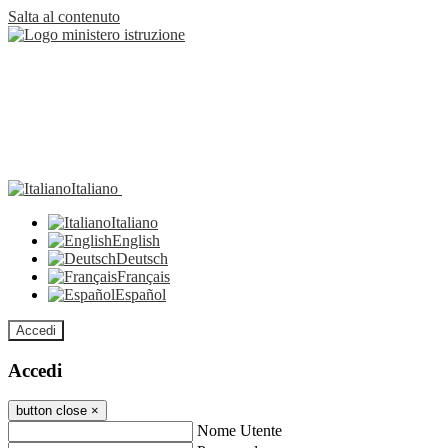
Salta al contenuto
Italiano
Italiano
English
Deutsch
Français
Español
Accedi
Accedi
button close
×
Nome Utente