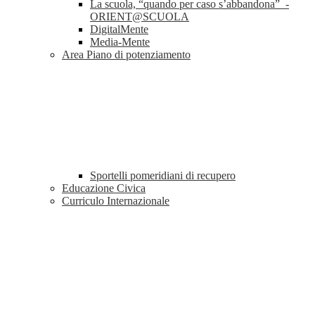
La scuola, “quando per caso s’abbandona” -
ORIENT@SCUOLA
DigitalMente
Media-Mente
Area Piano di potenziamento
Sportelli pomeridiani di recupero
Educazione Civica
Curriculo Internazionale