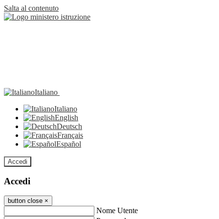
Salta al contenuto
Italiano
Italiano
English
Deutsch
Français
Español
Accedi
Accedi
button close
×
Nome Utente