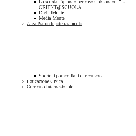
La scuola, “quando per caso s’abbandona” -
ORIENT@SCUOLA
DigitalMente
Media-Mente
Area Piano di potenziamento
Sportelli pomeridiani di recupero
Educazione Civica
Curriculo Internazionale