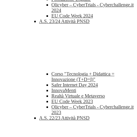
Olicyber – CyberTrials - Cyberchallenge.it
2024
EU Code Week 2024
A.S. 23/24 Attività PNSD
Corso "Tecnologia + Didattica =
Innovazione (T+D=I)"
Safer Internet Day 2024
InnovaMenti
Realtà Virtuale e Metaverso
EU Code Week 2023
Olicyber – CyberTrials - Cyberchallenge.it
2023
A.S. 22/23 Attività PNSD