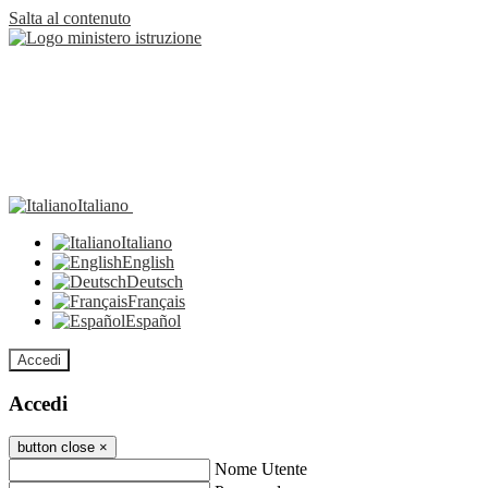
Salta al contenuto
Italiano
Italiano
English
Deutsch
Français
Español
Accedi
Accedi
button close
×
Nome Utente