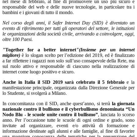
nel mese di febbraio, al fine di promuovere un uso più sicuro e
responsabile del web e delle nuove tecnologie, in particolare tra i
bambini e i giovani di tutto il mondo.
Nel corso degli anni, il Safer Internet Day (SID) è diventato un
evento di riferimento per tutti gli operatori del settore, le istituzioni
le organizzazioni della società civile, arrivando a coinvolgere, oggi,
oltre 100 Paesi.
"
Together for a better internet
"
(Insieme per un internet
migliore)
è lo slogan scelto per l’edizione del 2019, ed è finalizzato
a far riflettere i ragazzi non solo sull’uso consapevole della Rete, ma
sul ruolo attivo e responsabile di ciascuno nella realizzazione di
internet come luogo positivo e sicuro.
Anche in Italia il SID 2019 sarà celebrato il 5 febbraio
e la
manifestazione principale, organizzata dalla Direzione Generale per
lo Studente, si svolgerà a Milano.
In concomitanza con il SID, anche quest’anno, si terrà
la giornata
nazionale contro il bullismo e il cyberbullismo denominata “Un
Nodo Blu - le scuole unite contro il bullismo”
, lanciata lo scorso
anno. Per l’occasione tutte le scuole di ogni ordine e grado, sono
invitate ad organizzare, eventi e/o attività di formazione e
informazione destinate agli alunni e alle famiglie, al fine di favorire
una maggiore conoscenza delle tematiche per la prevenzione del