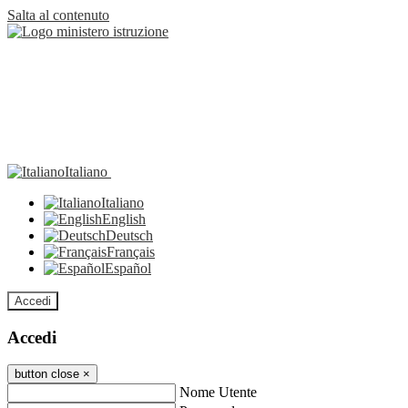
Salta al contenuto
Italiano
Italiano
English
Deutsch
Français
Español
Accedi
Accedi
button close
×
Nome Utente