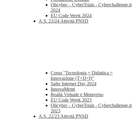
Olicyber – CyberTrials - Cyberchallenge.it
2024
EU Code Week 2024
A.S. 23/24 Attività PNSD
Corso "Tecnologia + Didattica =
Innovazione (T+D=I)"
Safer Internet Day 2024
InnovaMenti
Realtà Virtuale e Metaverso
EU Code Week 2023
Olicyber – CyberTrials - Cyberchallenge.it
2023
A.S. 22/23 Attività PNSD