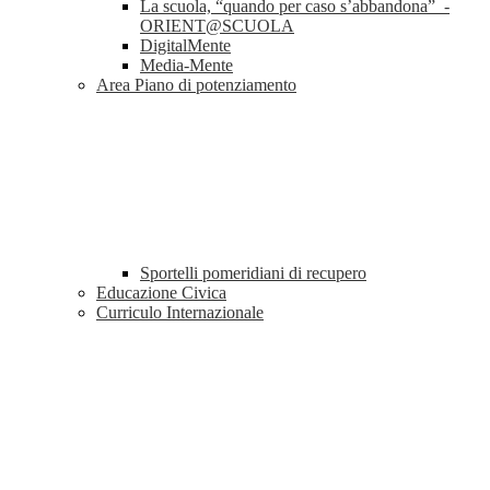
La scuola, “quando per caso s’abbandona” -
ORIENT@SCUOLA
DigitalMente
Media-Mente
Area Piano di potenziamento
Sportelli pomeridiani di recupero
Educazione Civica
Curriculo Internazionale