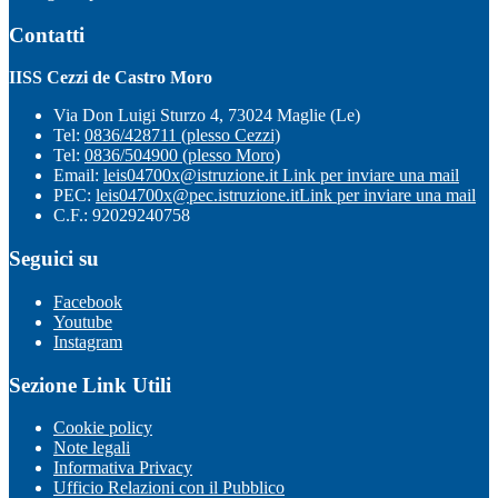
Contatti
IISS Cezzi de Castro Moro
Via Don Luigi Sturzo 4, 73024 Maglie (Le)
Tel:
0836/428711 (plesso Cezzi)
Tel:
0836/504900 (plesso Moro)
Email:
leis04700x@istruzione.it
Link per inviare una mail
PEC:
leis04700x@pec.istruzione.it
Link per inviare una mail
C.F.: 92029240758
Seguici su
Facebook
Youtube
Instagram
Sezione Link Utili
Cookie policy
Note legali
Informativa Privacy
Ufficio Relazioni con il Pubblico