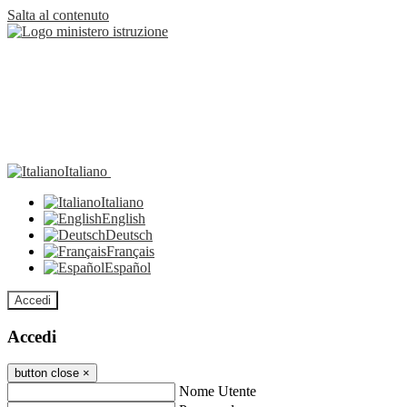
Salta al contenuto
Italiano
Italiano
English
Deutsch
Français
Español
Accedi
Accedi
button close
×
Nome Utente