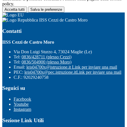
policy.
Accetta tutti
Salva le preferenze
IISS Cezzi de Castro Moro
Contatti
IISS Cezzi de Castro Moro
Via Don Luigi Sturzo 4, 73024 Maglie (Le)
Tel:
0836/428711 (plesso Cezzi)
Tel:
0836/504900 (plesso Moro)
Email:
leis04700x@istruzione.it
Link per inviare una mail
PEC:
leis04700x@pec.istruzione.it
Link per inviare una mail
C.F.: 92029240758
Seguici su
Facebook
Youtube
Instagram
Sezione Link Utili