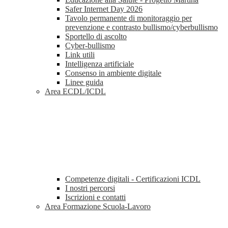
Safer Internet Day 2026
Tavolo permanente di monitoraggio per
prevenzione e contrasto bullismo/cyberbullismo
Sportello di ascolto
Cyber-bullismo
Link utili
Intelligenza artificiale
Consenso in ambiente digitale
Linee guida
Area ECDL/ICDL
Competenze digitali - Certificazioni ICDL
I nostri percorsi
Iscrizioni e contatti
Area Formazione Scuola-Lavoro