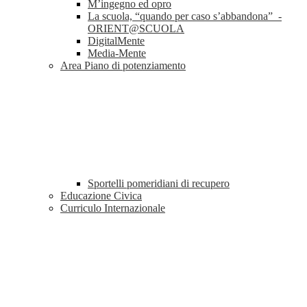
M’ingegno ed opro
La scuola, “quando per caso s’abbandona” -
ORIENT@SCUOLA
DigitalMente
Media-Mente
Area Piano di potenziamento
Sportelli pomeridiani di recupero
Educazione Civica
Curriculo Internazionale