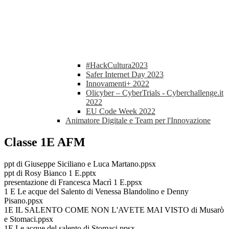
#HackCultura2023
Safer Internet Day 2023
Innovamenti+ 2022
Olicyber – CyberTrials - Cyberchallenge.it
2022
EU Code Week 2022
Animatore Digitale e Team per l'Innovazione
Classe 1E AFM
ppt di Giuseppe Siciliano e Luca Martano.ppsx
ppt di Rosy Bianco 1 E.pptx
presentazione di Francesca Macrì 1 E.ppsx
1 E Le acque del Salento di Venessa Blandolino e Denny
Pisano.ppsx
1E IL SALENTO COME NON L'AVETE MAI VISTO di Musarò
e Stomaci.ppsx
1E Le acque del salento di Stomaci.ppsx