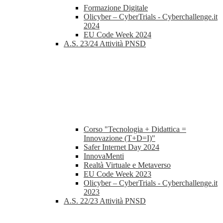
Formazione Digitale
Olicyber – CyberTrials - Cyberchallenge.it
2024
EU Code Week 2024
A.S. 23/24 Attività PNSD
Corso "Tecnologia + Didattica =
Innovazione (T+D=I)"
Safer Internet Day 2024
InnovaMenti
Realtà Virtuale e Metaverso
EU Code Week 2023
Olicyber – CyberTrials - Cyberchallenge.it
2023
A.S. 22/23 Attività PNSD